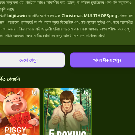
য়ের সম্ভাবনা এই গেমটিকে আরও আকর্ষণীয় করে তোলে, যা অভিজ্ঞ জুয়াড়িদের পাশাপাশি নতুনদেরও
কৃষ্ট করছে।
খনই
bdjitawin
-এ সাইন আপ করুন এবং
Christmas MULTIHOPSpng
খেলতে শুরু
রুন। আমাদের প্ল্যাটফর্মে আপনি পাবেন দ্রুত ডিপোজিট এবং উইথড্রয়াল সুবিধা এবং সাথে আকর্ষণীয়
োনাস অফার। ক্রিসমাসের এই জাদুকরী দুনিয়ায় প্রবেশ করুন এবং আপনার ভাগ্য পরীক্ষা করে দেখুন।
েরা গেমিং অভিজ্ঞতা এবং সর্বোচ্চ বোনাসের জন্য আজই যোগ দিন আমাদের সাথে!
ডেমো খেলুন
আসল টাকায় খেলুন
্কিত গেমগুলি