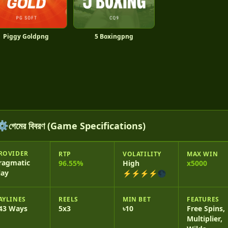
Piggy Goldpng
5 Boxingpng
⚙️
গেমের বিবরণ (Game Specifications)
ROVIDER
RTP
VOLATILITY
MAX WIN
ragmatic
96.55%
High
x5000
lay
⚡⚡⚡⚡🌑
AYLINES
REELS
MIN BET
FEATURES
43 Ways
5x3
৳10
Free Spins,
Multiplier,