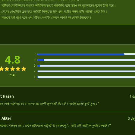
মাল্টিহপ মেকানিজমের মাধ্যমে জয়ী সিম্বলগুলো পরিবর্তিত হয়ে আরও বড় পুরস্কারের সুযোগ তৈরি করে।
গেমের পে-টেবিল চেক করে প্রতিটি সিম্বলের মান এবং সর্বোচ্চ জ্যাকপটের পরিমাণ জেনে নিন।
সবগুলো শর্ত পূরণ হলে এবং সঠিক পে-লাইন মেললে আপনি বড় বোনাস জিতবেন।
5
4.8
4
3
⭐⭐⭐⭐⭐
2
2840
1
t Hasan
1 d
রণ গেম! আমি গত রাতে অনেক বড় একটি জ্যাকপট জিতেছি। গ্রাফিক্সগুলো খুবই সুন্দর।”
 Akter
3 da
মজাদার গেমপ্লে এবং বোনাস রাউন্ডগুলো সত্যিই উত্তেজনাপূর্ণ। আমি এটি সবাইকে সুপারিশ করছি।”