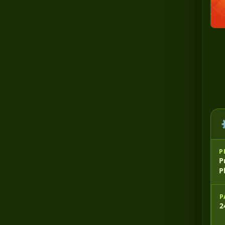
P
P
P
P
2