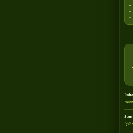
Raha
“অসাধা
Sumi
“খুবই 