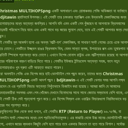
Christmas MULTIHOPSpng
একটি অসাধারণ এবং রোমাঞ্চকর গেমিং অভিজ্ঞতা যা বর্তমানে
djitawin
প্ল্যাটফর্মে উপলব্ধ। এই গেমটি তার চমৎকার গ্রাফিক্স এবং উদ্ভাবনী মেকানিজমের জন্য
েলোয়াড়দের মধ্যে অত্যন্ত জনপ্রিয়। আপনি যদি এমন একটি গেম খুঁজছেন যা আপনাকে ক্রিসমাসের
াদুকরী পরিবেশে নিয়ে যাবে এবং একই সাথে বড় জয়ের সুযোগ দেবে, তবে এই গেমটি আপনার জন্য সের
ছন্দ।
ই গেমটির মূল আকর্ষণ হলো এর অনন্য 'মাল্টি-হপ' মেকানিজম, যা সাধারণ স্লট গেমের চেয়ে একে আলাদ
রে তোলে। গেমটিতে উজ্জ্বল রঙের ক্রিসমাস থিম, যেমন সান্তা ক্লজ, উপহারের বক্স এবং তুষারপাত য
্রতিটি স্পিনকে প্রাণবন্ত করে তোলে। এখানে বিশেষ বোনাস রাউন্ড এবং মাল্টিপ্লায়ার রয়েছে যা আপনা
য়ের পরিমাণকে বহুগুণ বাড়িয়ে দিতে পারে। গেমটির ইউজার ইন্টারফেস অত্যন্ত সহজ, ফলে নতুন
েলোয়াড়রাও খুব দ্রুত এটি আয়ত্ত করতে পারেন।
ারা অনলাইন গেমিং এবং বিশেষ করে হাই-ভোলটাইল গেম পছন্দ করেন, তাদের জন্য
Christmas
MULTIHOPSpng
একটি আদর্শ পছন্দ।
bdjitawin
-এ এই গেমটি খেলার সময় আপনি লক্ষ্য
রবেন যে এর প্রতিটি ফিচার অত্যন্ত নিখুঁতভাবে ডিজাইন করা হয়েছে। আমরা জানি যে আমাদের
্যবহারকারীরা সবসময় এমন গেম খোঁজেন যেখানে বিনোদনের সাথে সাথে জেতার সম্ভাবনা বেশি থাকে, এ
ই গেমটি ঠিক সেই প্রত্যাশা পূরণ করে। এর বিশেষ সিম্বল এবং ওয়াইল্ড ফিচারগুলো নিয়মিতভাবে বড়
য়ের পথ প্রশস্ত করে।
্রযুক্তিগত দিক থেকে কথা বললে, এই গেমটির
RTP (Return to Player)
৯৬.৭৫%, যা
নলাইন স্লট গেমগুলোর মধ্যে বেশ প্রতিযোগিতামূলক। এর মাঝারি থেকে উচ্চ মানের ভোলটাইলটি মান
লো, এখানে জয়ের ব্যবধান কিছুটা বেশি হতে পারে তবে একবার জিতলে তা হতে পারে বিশাল। সর্বোচ্চ