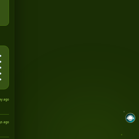
ay ago
ys ago