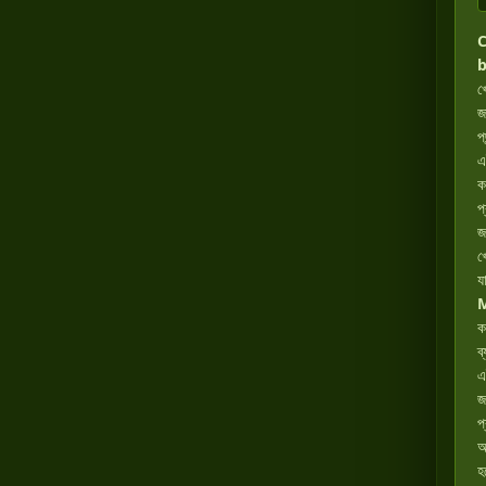
b
খ
জ
প
এ
ক
প
জ
খ
য
ক
ব
এ
জ
প
অ
হ