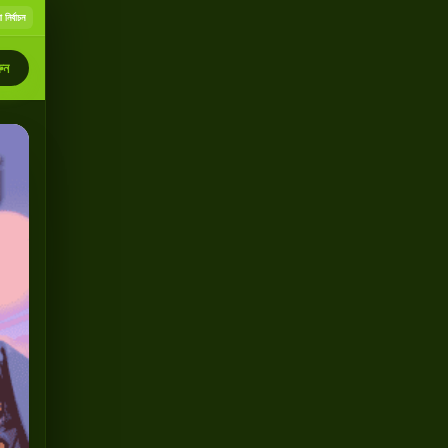
 নির্বাচন
ুন