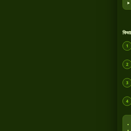
কিভ
1
2
3
4