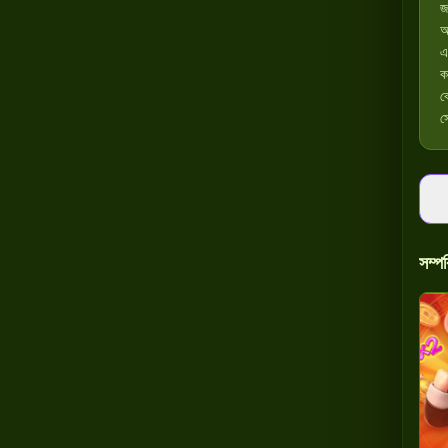
জ
আ
এ
ক
ব
স
সম্পর