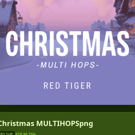
▶
Christmas MULTIHOPSpng
PG Soft
RTP 96.75%