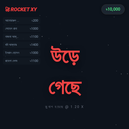
🚀 ROCKET XY
৳
10,000
আনোয়ারুল ইসলাম
৳200
সোহেল রানা
৳1000
নাজমা আক্তার
৳1100
ববি আক্তার
৳1400
উড়ে
ইমরান হোসেন
৳1000
রাহেলা বেগম
৳1100
গেছে
ক্র্যাশ হয়েছে @ 1.20 X