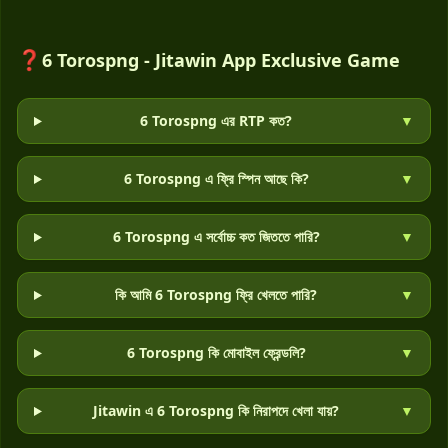
❓
6 Torospng - Jitawin App Exclusive Game
6 Torospng এর RTP কত?
▼
6 Torospng এ ফ্রি স্পিন আছে কি?
▼
6 Torospng এ সর্বোচ্চ কত জিততে পারি?
▼
কি আমি 6 Torospng ফ্রি খেলতে পারি?
▼
6 Torospng কি মোবাইল ফ্রেন্ডলি?
▼
Jitawin এ 6 Torospng কি নিরাপদে খেলা যায়?
▼