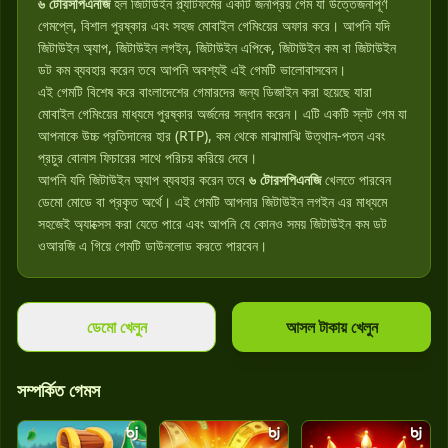
৬ টোরসপিএনজি
হল জিটাউইন প্ল্যাটফর্মের একটি জনপ্রিয় গেম যা উত্তেজনাপূর্ণ
গেমপ্লে, বিশাল পুরষ্কার এবং সহজ মোবাইল গেমিংয়ের অফার করে। আপনি যদি
জিটাউইন অ্যাপ, জিটাউইন লগইন, জিটাউইন এপিকে, জিটাউইন কম বা জিটাউইন
ডট কম ব্যবহার করেন তবে আপনি অবশ্যই এই গেমটি ভালোবাসবেন।
এই গেমটি বিশেষ করে বাংলাদেশের গেমারদের জন্য ডিজাইন করা হয়েছে যারা
মোবাইল গেমিংয়ের মাধ্যমে পুরষ্কার অর্জনের সন্ধান করেন। এটি একটি স্লট গেম যা
আপনাকে উচ্চ প্রতিদানের হার (RTP), কম থেকে মাঝামাঝি উত্থান-পতন এবং
প্রচুর বোনাস ফিচারের সাথে পরিচয় করিয়ে দেবে।
আপনি যদি জিটাউইন অ্যাপ ব্যবহার করেন তবে
৬ টোরসপিএনজি
খেলতে পারবেন
ডেমো মোডে বা প্রকৃত অর্থে। এই গেমটি আপনার জিটাউইন লগইন এর মাধ্যমে
সহজেই অ্যাক্সেস করা যেতে পারে এবং আপনি যে কোনও সময় জিটাউইন কম ডট
ওআরজি এ গিয়ে গেমটি ডাউনলোড করতে পারবেন।
ডেমো খেলুন
আসল টাকায় খেলুন
সম্পর্কিত গেমস