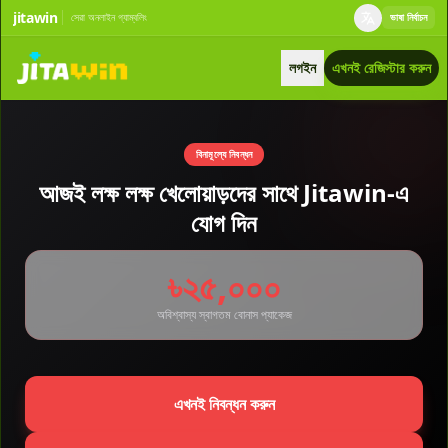
jitawin
সেরা অনলাইন গ্যাম্বলিং
ভাষা নির্বাচন
লগইন
এখনই রেজিস্টার করুন
বিনামূল্যে নিবন্ধন
আজই লক্ষ লক্ষ খেলোয়াড়দের সাথে Jitawin-এ
যোগ দিন
৳২৫,০০০
অবিশ্বাস্য স্বাগতম বোনাস প্যাকেজ
এখনই নিবন্ধন করুন