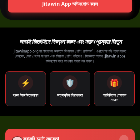
Jitawin App ডাউনলোড করুন
আজই জিতউইনে নিবন্ধন করুন এবং দারুণ পুরস্কার জিতুন
jitawinapp.org বাংলাদেশের অন্যতম বিশ্বস্ত গেমিং প্ল্যাটফর্ম। এখানে আপনি পাবেন দ্রুত
লেনদেন, সেরা গেমের সংগ্রহ এবং নিরাপদ গেমিং পরিবেশ। জিতউইন অ্যাপ (jitawin app)
ডাউনলোড করে আপনার যাত্রা শুরু করুন।
⚡
🛡️
🎁
দ্রুত টাকা উত্তোলন
অত্যাধুনিক নিরাপত্তা
প্রতিদিনের স্পেশাল
বোনাস
যোগাযোগ ও সহায়তা কেন্দ্র
সরাসরি চ্যাট সহায়তা