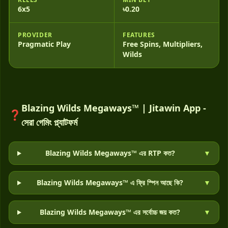
6x5
৳0.20
PROVIDER
FEATURES
Pragmatic Play
Free Spins, Multipliers,
Wilds
Blazing Wilds Megaways™ | Jitawin App -
❓
সেরা গেমিং প্ল্যাটফর্ম
Blazing Wilds Megaways™ এর RTP কত?
▼
Blazing Wilds Megaways™ এ ফ্রি স্পিন আছে কি?
▼
Blazing Wilds Megaways™ এর সর্বোচ্চ জয় কত?
▼