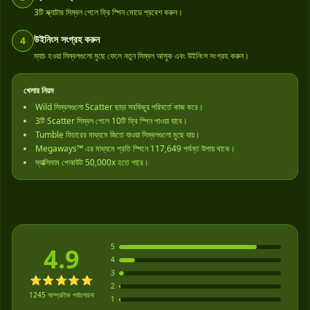
3টি স্ক্যাটার সিম্বল পেলে ফ্রি স্পিন মোডে প্রবেশ করুন।
উইনিংস সংগ্রহ করুন
4
ম্যাচ হওয়া সিম্বলগুলো মুছে ফেলে নতুন সিম্বল আসুক এবং উইনিংস সংগ্রহ করুন।
খেলার নিয়ম
Wild সিম্বলগুলো Scatter ছাড়া সবকিছুর পরিবর্তে কাজ করে।
3টি Scatter সিম্বল পেলে 10টি ফ্রি স্পিন পাওয়া যাবে।
Tumble ফিচারের মাধ্যমে জিতে যাওয়া সিম্বলগুলো মুছে যায়।
Megaways™ এর মাধ্যমে প্রতি স্পিনে 117,649 পর্যন্ত উপায় থাকে।
ম্যাক্সিমাম পেআউট 50,000x হতে পারে।
ব্যবহারকারীদের রেটিং
5
4.9
4
3
⭐⭐⭐⭐⭐
2
1245 সাম্প্রতিক পর্যালোচনা
1