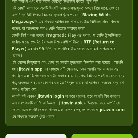
করে নিরাপদ এবং উচ্চ মানের গেমপ্লে উপভোগ করতে পছন্দ করে।
এই গেমটি আপনাকে একটি উদ্যমী অ্যাডভেঞ্চারযুক্ত জঙ্গলে নিয়ে যাবে, যেখানে
আপনি প্রতিটি স্পিনে বিজয়ের সুযোগ খুঁজে পাবেন।
Blazing Wilds
Megaways™
এর মাধ্যমে আপনি নিরাপদে এবং উচ্চ রিটার্নের সাথে খেলতে
পারেন, যা আপনাকে আরও বেশি জিততে সাহায্য করবে।
গেমটি নির্মাণ করা হয়েছে Pragmatic Play এর দ্বারা, যা গেমিং ইন্ডাস্ট্রিতে
সর্বোচ্চ মানের গেম তৈরির জন্য বিশ্বব্যাপী পরিচিত।
RTP (Return to
Player)
এর হার 96.5%, যা গেমটিকে উচ্চ জয়ের সম্ভাবনা সম্পন্ন করে
তোলে।
এই গেমের ভিজ্যুয়াল এবং গেমপ্লে উভয়ই সুন্দরভাবে ডিজাইন করা হয়েছে। আপনি
যখন
jitawin app
এর মাধ্যমে এটি খেলবেন, তখন আপনি অবাক হবেন এর
গ্রাফিক্স এবং বিশেষ বোনাস রাউন্ডগুলোর কারণে। গেমে বিভিন্ন প্রতীক যেমন: বন্য
পশু, জ্বলন্ত গাছ, এবং বিশেষ ওয়াইল্ড সিম্বল রয়েছে যা আপনার বিজয়ের সম্ভাবনা
আরও বাড়িয়ে দেয়।
আপনি যদি এখনও
jitawin login
না করে থাকেন, তবে আপনি মিস করছেন
অসাধারণ একটি গেমিং অভিজ্ঞতা।
jitawin apk
ডাউনলোড করে আপনি যে
কোনও সময় গেমটি খেলতে পারেন এবং আপনার পছন্দের গেমগুলো
jitawin com
এর মাধ্যমে সহজেই খুঁজে পাবেন।