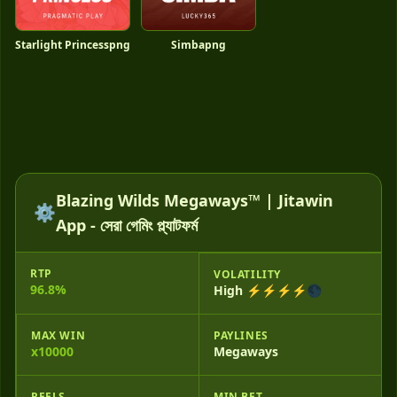
Starlight Princesspng
Simbapng
Blazing Wilds Megaways™ | Jitawin
⚙️
App - সেরা গেমিং প্ল্যাটফর্ম
RTP
VOLATILITY
96.8%
High ⚡⚡⚡⚡🌑
MAX WIN
PAYLINES
x10000
Megaways
REELS
MIN BET