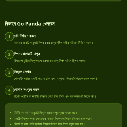
কিভাবে Go Panda খেলবেন
বেট নির্ধারণ করুন
1
আপনার বাজেট অনুযায়ী স্পিন করার জন্য সঠিক বাজির পরিমাণ নির্বাচন করুন।
স্পিন বোতামটি চাপুন
2
রিলগুলো ঘুরিয়ে সিম্বলগুলো মেলানোর জন্য স্পিন বাটনে ক্লিক করুন।
সিম্বল মেলান
3
পে-লাইন বরাবর একই ধরণের পান্ডা এবং অন্যান্য সিম্বল মিলিয়ে জয়লাভ করুন।
বোনাস সংগ্রহ করুন
4
বিশেষ ওয়াইল্ড বা স্ক্যাটার সিম্বল পেলে ফ্রি স্পিন এবং বড় জ্যাকপট জিতে নিন।
নির্দিষ্ট পে-লাইন অনুযায়ী সিম্বল মেললে পুরস্কার পাওয়া যায়।
ওয়াইল্ড সিম্বল অন্য যে কোনো সাধারণ সিম্বলের বিকল্প হিসেবে কাজ করে।
তিনটি বা তার বেশি স্ক্যাটার সিম্বল মিললে ফ্রি স্পিন রাউন্ড শুরু হয়।