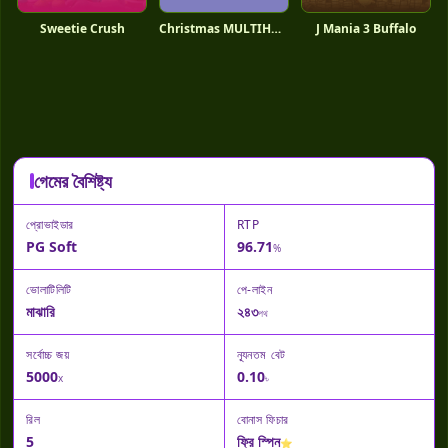
Sweetie Crush
Christmas MULTIHOPS
J Mania 3 Buffalo
গেমের বৈশিষ্ট্য
প্রোভাইডার
RTP
PG Soft
96.71
%
ভোলাটিলিটি
পে-লাইন
মাঝারি
২৪৩
পথ
সর্বোচ্চ জয়
ন্যূনতম বেট
5000
0.10
x
৳
রিল
বোনাস ফিচার
5
ফ্রি স্পিন
⭐