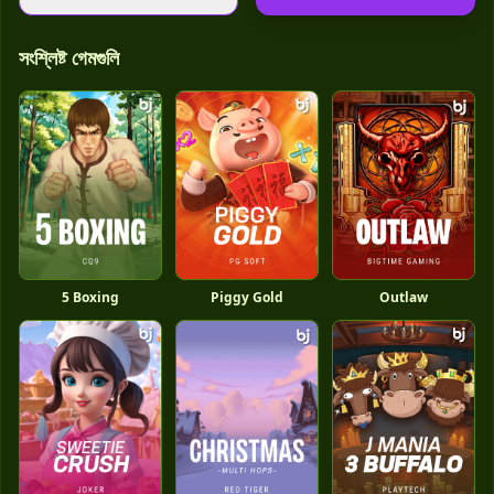
সংশ্লিষ্ট গেমগুলি
5 Boxing
Piggy Gold
Outlaw