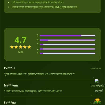
বেট যত বেশি হবে, জয়ের সম্ভাব্য পরিমাণ তত বৃদ্ধি পাবে।
গেমের সমস্ত ফলাফল র‍্যান্ডম নম্বর জেনারেটর (RNG) দ্বারা নির্ধারিত হয়।
5
4.7
4
3
⭐⭐⭐⭐⭐
2
1248
1
Ra***ul
২০২৪-০৫-১২
“খুবই চমৎকার একটি গেম, গ্রাফিক্সগুলো দারুণ এবং খেলতে অনেক মজা লাগছে।”
Ma***um
২০২৪-০৫-১০
“গেমটি বেশ সহজ এবং বিনোদনমূলক। আমি প্রতিদিন এটি খেলি।”
Fa***na
২০২৪-০৫-০৮