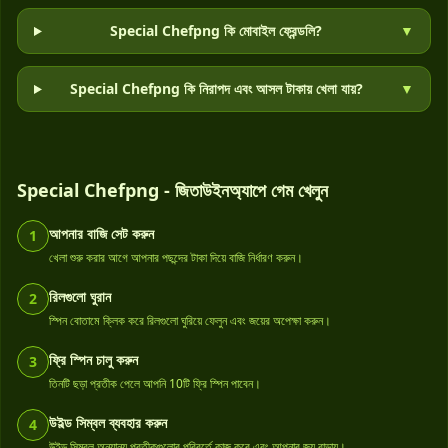
Special Chefpng কি মোবাইল ফ্রেন্ডলি?
▼
Special Chefpng কি নিরাপদ এবং আসল টাকায় খেলা যায়?
▼
Special Chefpng - জিতাউইনঅ্যাপে গেম খেলুন
আপনার বাজি সেট করুন
1
খেলা শুরু করার আগে আপনার পছন্দের টাকা দিয়ে বাজি নির্ধারণ করুন।
রিলগুলো ঘুরান
2
স্পিন বোতামে ক্লিক করে রিলগুলো ঘুরিয়ে ফেলুন এবং জয়ের অপেক্ষা করুন।
ফ্রি স্পিন চালু করুন
3
তিনটি ছড়া প্রতীক পেলে আপনি 10টি ফ্রি স্পিন পাবেন।
উইল্ড সিম্বল ব্যবহার করুন
4
উইল্ড সিম্বল অন্যান্য প্রতীকগুলোর পরিবর্তে কাজ করে এবং আপনার জয় বাড়ায়।