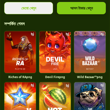
ডেমো খেলুন
আসল টাকায় খেলুন
সম্পর্কিত গেমস
Riches of RApng
Devil Firepng
Wild Bazaar™png