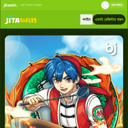
jitawin
সেরা অনলাইন গ্যাম্বলিং
ভাষা নির্বাচন
লগইন
এখনই রেজিস্টার করুন