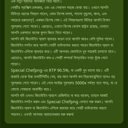
এক নতুন স্বাদের অভিজ্ঞতা নিয়ে আসে।
গেমটির গ্রাফিক্স চমৎকার, এবং এর গেমপ্লে সহজে বোঝা যায়। এখানে আপনি
বিভিন্ন ধরনের সিম্বল পাবেন, যেমন বিশেষ মশলা, পাতলা নুডুলস, মাংস, এবং
সবচেয়ে গুরুত্বপূর্ণ, একজন বিশেষ শেফ। এই সিম্বলগুলো মিলিয়ে আপনি বিশাল
পুরস্কার পেতে পারেন। এছাড়াও, এখানে বিশেষ বোনাস রাউন্ড রয়েছে, যেখানে
আপনি একসাথে অনেক কুপন জিতে নিতে পারেন।
আপনি যদি জিতাউইন অ্যাপ ব্যবহার করেন তবে আপনি আরও বেশি সুবিধা পাবেন।
জিতাউইন লগইন করে আপনি গেমটি ডাউনলোড করতে পারেন জিতাউইন অ্যাপ বা
জিতাউইন এপিকে ব্যবহার করে। এটি আপনার মোবাইলে খুব সহজেই চালানো যাবে।
এছাড়াও, আপনি জিতাউইন কম-এ গেমটি সম্পর্কে বিস্তারিত তথ্য খুঁজে পেতে
পারেন।
Special Chefpng-এর RTP 96.5%, যা একটি খুব ভালো হার। এটি
মাঝারি থেকে উচ্চ ভলাটিলিটির গেম, যার মানে আপনি কম ফ্রিকোয়েন্সিতে হলেও বড়
পুরস্কার পেতে পারেন। এই গেমে সর্বোচ্চ পুরস্কার 5000x পর্যন্ত হতে পারে, যা যে
কোনো গেমারকে আকর্ষিত করে।
আপনি যদি এখনও জিতাউইন অ্যাপে রেজিস্টার না করে থাকেন, তাহলে আজই
জিতাউইন লগইন করুন এবং Special Chefpng খেলতে শুরু করুন। আপনি
জিতাউইন অ্যাপ বা জিতাউইন এপিকে ব্যবহার করে গেমটি ডাউনলোড করতে
পারবেন। এখনই আপনার অ্যাডভেঞ্চার শুরু করুন!