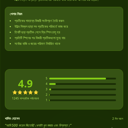
খেলার নিয়ম
প্রতীকের সাহায্যে বিজয়ী সংমিশ্রণ তৈরি করুন
উইল্ড সিম্বল ছাড়া সব প্রতীকের পরিবর্তে কাজ করে
তিনটি ছড়া প্রতীক পেলে ফ্রি স্পিন চালু হয়
প্রতিটি স্পিনের পর বিজয়ী প্রতীকগুলো মুছে যায়
সর্বোচ্চ বাজি ও জয়ের পরিমাণ নির্ধারিত থাকে
ব্যবহারকারী রেটিং
5
4.9
4
3
⭐⭐⭐⭐⭐
2
1245 সাম্প্রতিক পর্যালোচনা
1
খাদিম হোসেন
2 দিন আগে
“আমি 500 কয়েন জিতেছি! খেলাটা খুব মজার এবং বিশ্বস্ত।”